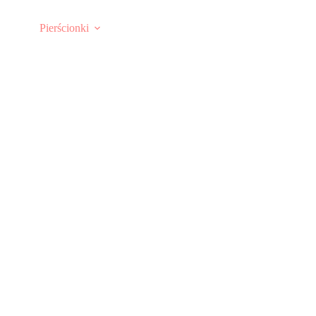
Pierścionki
O NAS
ny pierścionek, zaskakujący prosty pierścionek i lekki pierścionek, biżu
alistyczna oryginalna.