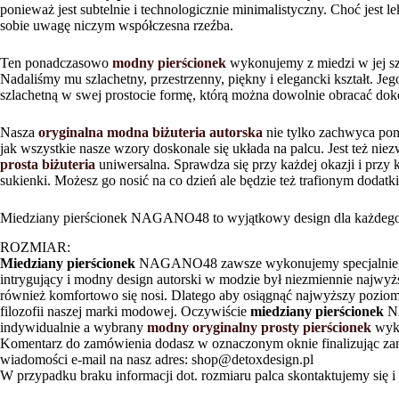
ponieważ jest subtelnie i technologicznie minimalistyczny. Choć jest l
sobie uwagę niczym współczesna rzeźba.
Ten ponadczasowo
modny pierścionek
wykonujemy z miedzi w jej sz
Nadaliśmy mu szlachetny, przestrzenny, piękny i elegancki kształt. Jeg
szlachetną w swej prostocie formę, którą można dowolnie obracać dok
Nasza
oryginalna modna biżuteria autorska
nie tylko zachwyca pon
jak wszystkie nasze wzory doskonale się układa na palcu. Jest też niez
prosta biżuteria
uniwersalna. Sprawdza się przy każdej okazji i przy k
sukienki. Możesz go nosić na co dzień ale będzie też trafionym dodat
Miedziany pierścionek NAGANO48 to wyjątkowy design dla każdeg
ROZMIAR:
Miedziany pierścionek
NAGANO48 zawsze wykonujemy specjalnie, in
intrygujący i modny design autorski w modzie był niezmiennie najwyż
również komfortowo się nosi. Dlatego aby osiągnąć najwyższy poziom
filozofii naszej marki modowej. Oczywiście
miedziany pierścionek
NA
indywidualnie a wybrany
modny oryginalny prosty pierścionek
wyko
Komentarz do zamówienia dodasz w oznaczonym oknie finalizując z
wiadomości e-mail na nasz adres: shop@detoxdesign.pl
W przypadku braku informacji dot. rozmiaru palca skontaktujemy się