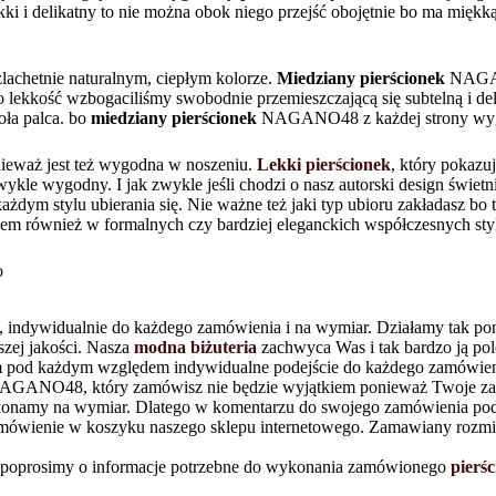
ekki i delikatny to nie można obok niego przejść obojętnie bo ma miękką
lachetnie naturalnym, ciepłym kolorze.
Miedziany pierścionek
NAGANO
o lekkość wzbogaciliśmy swobodnie przemieszczającą się subtelną i delik
oła palca. bo
miedziany pierścionek
NAGANO48 z każdej strony wyglą
ieważ jest też wygodna w noszeniu.
Lekki pierścionek
, który pokazu
wykle wygodny. I jak zwykle jeśli chodzi o nasz autorski design świetn
ażdym stylu ubierania się. Nie ważne też jaki typ ubioru zakładasz bo t
kiem również w formalnych czy bardziej eleganckich współczesnych styl
o
dywidualnie do każdego zamówienia i na wymiar. Działamy tak poni
szej jakości. Nasza
modna biżuteria
zachwyca Was i tak bardzo ją pole
 pod każdym względem indywidualne podejście do każdego zamówienia 
GANO48, który zamówisz nie będzie wyjątkiem ponieważ Twoje zamó
namy na wymiar. Dlatego w komentarzu do swojego zamówienia podaj 
amówienie w koszyku naszego sklepu internetowego. Zamawiany rozm
 i poprosimy o informacje potrzebne do wykonania zamówionego
pierś