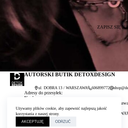
ZAPISZ SIĘ 
AUTORSKI BUTIK DETOXDESIGN
ul. DOBRA 13 / WARSZAWA
606899772
shop@de
Adresy do przesyłek:
Kurier:
Butik DETOXDESIGN, ul. Dobra 13, 00-384 Warszaw
Paczkomat InPost:
Używamy plików cookie, aby zapewnić najlepszą jakość
ul. Dobra 14/16, 00-388 Warszawa, nr. paczkomatu: 
korzystania z naszej strony.
AKCEPTUJĘ
ODRZUĆ