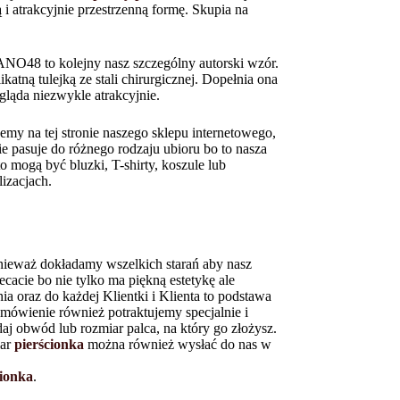
 i atrakcyjnie przestrzenną formę. Skupia na
48 to kolejny nasz szczególny autorski wzór.
atną tulejką ze stali chirurgicznej. Dopełnia ona
da niezwykle atrakcyjnie.
jemy na tej stronie naszego sklepu internetowego,
ie pasuje do różnego rodzaju ubioru bo to nasza
o mogą być bluzki, T-shirty, koszule lub
izacjach.
eważ dokładamy wszelkich starań aby nasz
cacie bo nie tylko ma piękną estetykę ale
oraz do każdej Klientki i Klienta to podstawa
wienie również potraktujemy specjalnie i
obwód lub rozmiar palca, na który go złożysz.
iar
pierścionka
można również wysłać do nas w
cionka
.