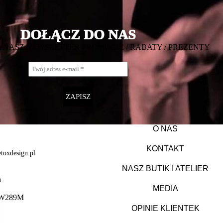
DOŁĄCZ DO NAS
NA NASZ NEWSLETTER PROMOCJE / RABATY / PREZENTY
O NAS
KONTAKT
toxdesign.pl
NASZ BUTIK I ATELIER
a
MEDIA
WAW289M
OPINIE KLIENTEK