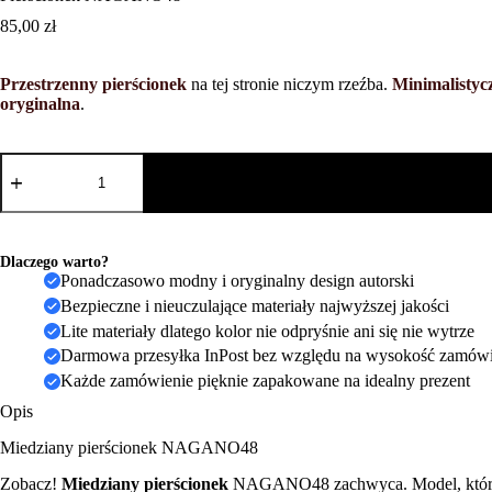
85,00
zł
Przestrzenny pierścionek
na tej stronie niczym rzeźba.
Minimalistyc
oryginalna
.
ilość
Pierścionek
NAGANO48
Dlaczego warto?
Ponadczasowo modny i oryginalny design autorski
Bezpieczne i nieuczulające materiały najwyższej jakości
Lite materiały dlatego kolor nie odpryśnie ani się nie wytrze
Darmowa przesyłka InPost bez względu na wysokość zamówi
Każde zamówienie pięknie zapakowane na idealny prezent
Opis
Miedziany pierścionek NAGANO48
Zobacz!
Miedziany pierścionek
NAGANO48 zachwyca. Model, który 