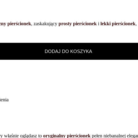
zny pierścionek
, zaskakujący
prosty pierścionek
i
lekki pierścionek
,
DODAJ DO KOSZYKA
enia
właśnie oglądasz to
oryginalny pierścionek
pełen niebanalnej elega